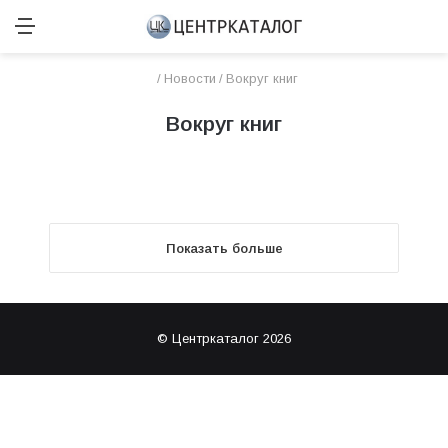
Menu
Н
/
Новости
/
Вокруг книг
Вокруг книг
Показать больше
© Центркаталог 2026