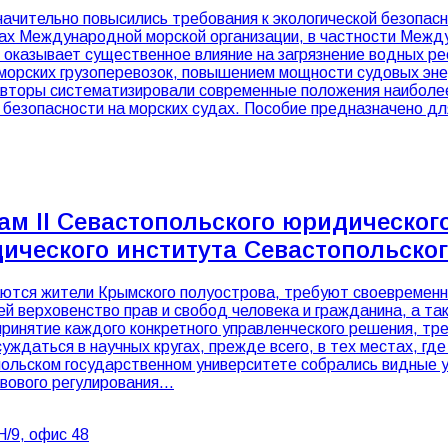
значительно повысились требования к экологической безоп
ах Международной морской организации, в частности Между
 оказывает существенное влияние на загрязнение водных р
морских грузоперевозок, повышением мощности судовых энер
о авторы систематизировали современные положения наибол
 безопасности на морских судах. Пособие предназначено д
ам II Севастопольского юридическо
дического института Севастопольско
аются жители Крымского полуострова, требуют своевременно
 верховенство прав и свобод человека и гражданина, а так
 принятие каждого конкретного управленческого решения, тр
даться в научных кругах, прежде всего, в тех местах, где
опольском государственном университете собрались видные 
авового регулирования…
Н/9, офис 48