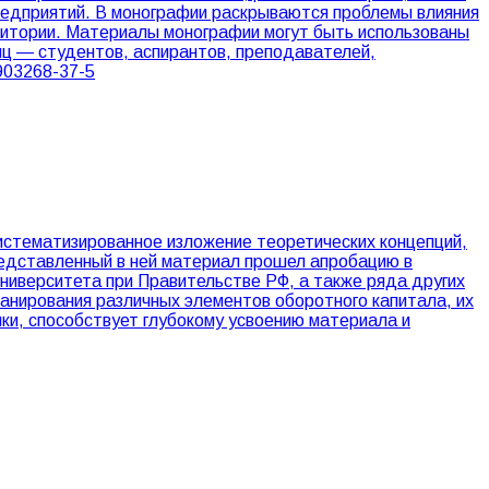
едприятий. В монографии раскрываются проблемы влияния
ритории. Материалы монографии могут быть использованы
лиц — студентов, аспирантов, преподавателей,
903268-37-5
истематизированное изложение теоретических концепций,
редставленный в ней материал прошел апробацию в
ниверситета при Правительстве РФ, а также ряда других
ланирования различных элементов оборотного капитала, их
ки, способствует глубокому усвоению материала и