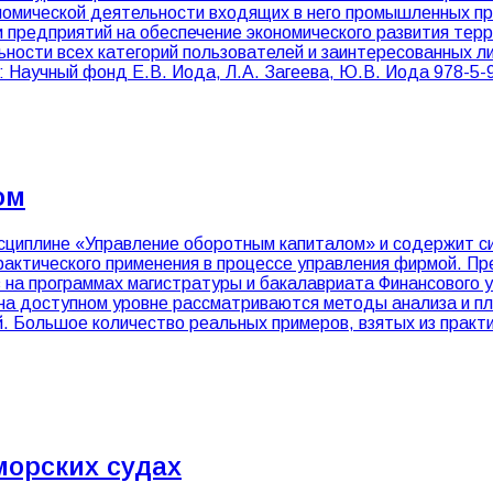
омической деятельности входящих в него промышленных пр
 предприятий на обеспечение экономического развития тер
ельности всех категорий пользователей и заинтересованных 
: Научный фонд Е.В. Иода, Л.А. Загеева, Ю.В. Иода 978-5-
ом
исциплине «Управление оборотным капиталом» и содержит с
практического применения в процессе управления фирмой. П
 на программах магистратуры и бакалавриата Финансового у
я на доступном уровне рассматриваются методы анализа и п
. Большое количество реальных примеров, взятых из практи
морских судах