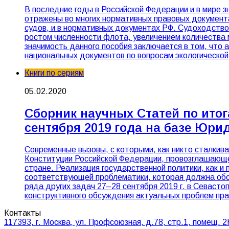
В последние годы в Российской Федерации и в мире 
отражены во многих нормативных правовых документ
судов, и в нормативных документах РФ. Судоходство
ростом численности флота, увеличением количества 
значимость данного пособия заключается в том, чт
национальных документов по вопросам экологической
Книги по сериям
05.02.2020
Сборник научных Статей по итог
сентября 2019 года на базе Юри
Современные вызовы, с которыми, как никто сталкив
Конституции Российской Федерации, провозглашающей
стране. Реализация государственной политики, как и
соответствующей проблематики, которая должна обсуж
ряда других задач 27–28 сентября 2019 г. в Севаст
конструктивного обсуждения актуальных проблем пр
Контакты
117393, г. Москва, ул. Профсоюзная, д.78, стр.1, помещ. 2