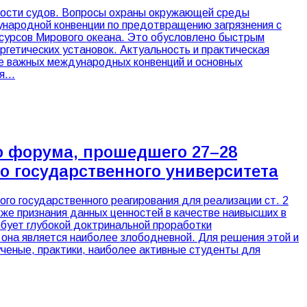
асности судов. Вопросы охраны окружающей среды
народной конвенции по предотвращению загрязнения с
есурсов Мирового океана. Это обусловлено быстрым
гетических установок. Актуальность и практическая
ее важных международных конвенций и основных
ля…
го форума, прошедшего 27–28
го государственного университета
го государственного реагирования для реализации ст. 2
же признания данных ценностей в качестве наивысших в
ебует глубокой доктринальной проработки
 она является наиболее злободневной. Для решения этой и
ученые, практики, наиболее активные студенты для