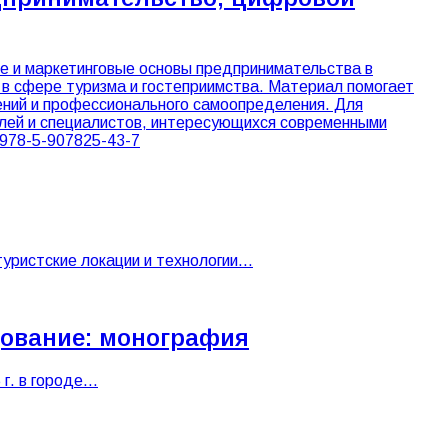
ие и маркетинговые основы предпринимательства в
 в сфере туризма и гостеприимства. Материал помогает
ений и профессионального самоопределения. Для
елей и специалистов, интересующихся современными
 978-5-907825-43-7
туристские локации и технологии…
дование: монография
 г. в городе…