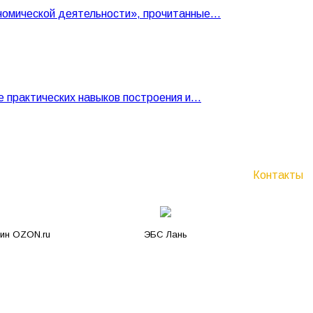
ономической деятельности», прочитанные…
е практических навыков построения и…
Контакты
зин OZON.ru
ЭБС Лань