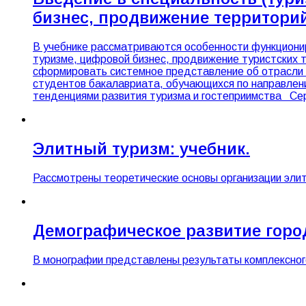
бизнес, продвижение территорий 
В учебнике рассматриваются особенности функционир
туризме, цифровой бизнес, продвижение туристских 
сформировать системное представление об отрасли 
студентов бакалавриата, обучающихся по направлен
тенденциями развития туризма и гостеприимства Сер
Элитный туризм: учебник.
Рассмотрены теоретические основы организации элит
Демографическое развитие горо
В монографии представлены результаты комплексного