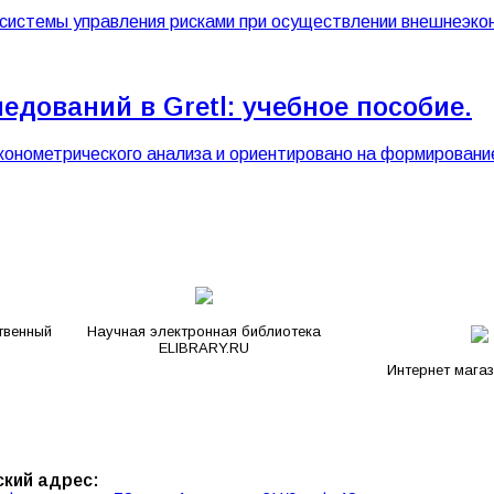
е системы управления рисками при осуществлении внешнеэк
едований в Gretl: учебное пособие.
конометрического анализа и ориентировано на формировани
твенный
Научная электронная библиотека
ELIBRARY.RU
Интернет мага
кий адрес: