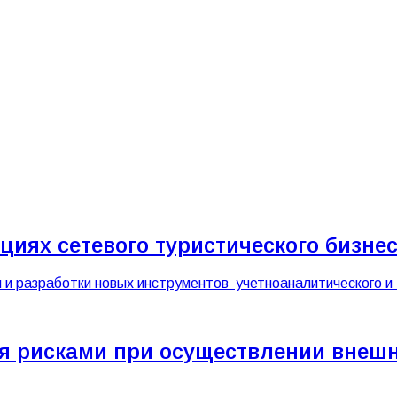
циях сетевого туристического бизне
 и разработки новых инструментов учетно­аналитического 
я рисками при осуществлении внешн