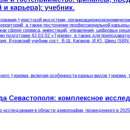
и карьера): учебник.
ования туристской индустрии, организационно­экономическ
территорий, а также построение профессиональной карьеры
как сфере сервиса, инвестиций, управления, цифровых реш
ию подготовки 43.03.02 «Туризм», а также для преподават
ия: Вузовский учебник сост. В.Ш. Каганов, И.Ю. Швец ISBN
ного туризма, включая особенности разных видов туризма, 
да Севастополя: комплексное иссле
 исследования в области демографии, проведенного в 2025