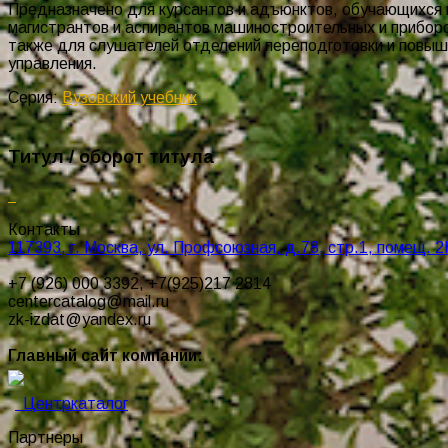
Предназначено для курсантов и адъюнктов, обучающихся в
магистрантов и аспирантов машиностроительных и приборо
также для слушателей отделений переподготовки и повыш
управления.
Серия:
Вузовский учебник
Титул / оборот титула
Контакты
117393, г. Москва, ул. Профсоюзная, д.78, стр.1, помещ. 2
+7 (926) 000 3392, +7(925)217 2814
centercatalog@mail.ru
zk-izdat@yandex.ru
Главный сайт компании:
Центркаталог
Партнеры