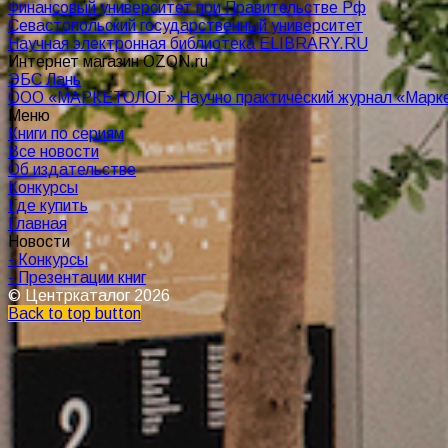
Финансовый университет при Правительстве Рф
Севастопольский государственный университет
Научная электронная библиотека ELIBRARY.RU
Интернет магазин OZON.ru
ЭБС Лань
OOO «МАРКЕТОЛОГ» Научно практический журнал «Маркет
Меню
Книги по сериям
Все новости
Об издательстве
Конкурсы
Где купить
Главная
Новости
- Конкурсы
- Презентации книг
© Центркаталог 2026
Back to top button