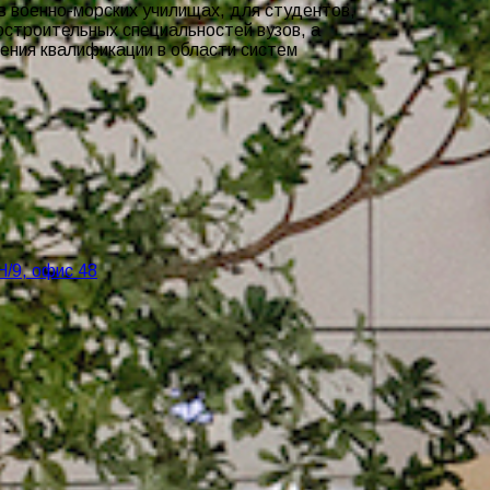
 военно-морских училищах, для студентов,
строительных специальностей вузов, а
ения квалификации в области систем
Н/9, офис 48