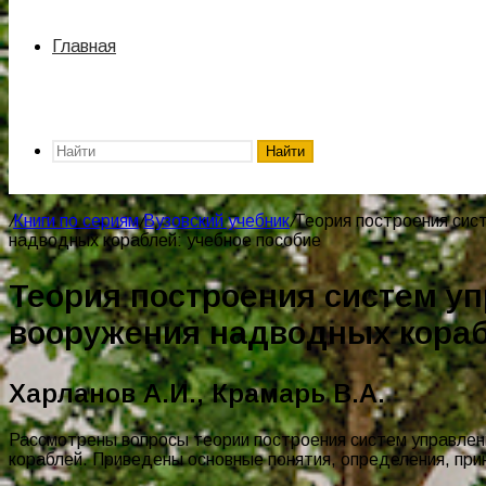
Главная
Найти
/
Книги по сериям
/
Вузовский учебник
/
Теория построения сис
надводных кораблей: учебное пособие
Теория построения систем уп
вооружения надводных кораб
Харланов А.И., Крамарь В.А.
Рассмотрены вопросы теории построения систем управлен
кораблей. Приведены основные понятия, определения, при