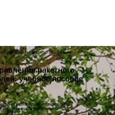
тем управления ракетного вооружения
равления ракетного
лей: учебное пособие
ия ракетного вооружения надводных
нципы, примеры и упражнения.