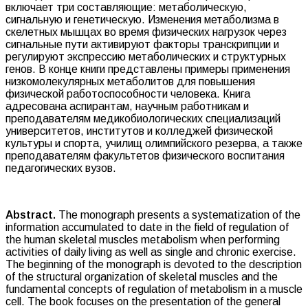
включает три составляющие: метаболическую,
сигнальную и генетическую. Изменения метаболизма в
скелетных мышцах во время физических нагрузок через
сигнальные пути активируют факторы транскрипции и
регулируют экспрессию метаболических и структурных
генов. В конце книги представлены примеры применения
низкомолекулярных метаболитов для повышения
физической работоспособности человека. Книга
адресована аспирантам, научным работникам и
преподавателям медико­биологических специализаций
университетов, институтов и колледжей физической
культуры и спорта, училищ олимпийского резерва, а также
преподавателям факультетов физического воспитания
педагогических вузов.
Abstract.
The monograph presents a systematization of the
information accumulated to date in the field of regulation of
the human skeletal muscles metabolism when performing
activities of daily living as well as single and chronic exercise.
The beginning of the monograph is devoted to the description
of the structural organization of skeletal muscles and the
fundamental concepts of regulation of metabolism in a muscle
cell. The book focuses on the presentation of the general