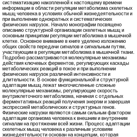
систематизацию накопленной к настоящему времени
информации в области регуляции метаболизма скелетных
мышц человека в условиях обычной жизнедеятельности и
при выполнении однократных и систематических
физических нагрузок. Начало монографии посвящено
описанию структурной организации скелетных мышц и
основным принципам регуляции метаболизма в мышечной
клетке. Основное внимание в книге уделено изложению
общих свойств передачи сигналов и сигнальным путям,
участвующим в регуляции метаболизма в мышечной ткани.
Подробно рассматриваются молекулярные механизмы
действия ключевых ферментов, регулирующих каскады
метаболических реакций в покое и при выполнении
физических нагрузок различной интенсивности и
длительности. В основе функциональной и структурной
адаптации мышц лежат многочисленные сложные
молекулярные механизмы, регулирующие скорость
внутриклеточного метаболизма, начиная с отдельных
ферментативных реакций получения энергии и завершая
экспрессией метаболических и структурных генов.
Физические нагрузки являются самым сильным фактором
адаптации организма человека к внешним и внутренним
сигналам на протяжении всей жизни. Процесс адаптации
скелетных мышц человека к различным условиям
жизнедеятельности основан на концепции, которая