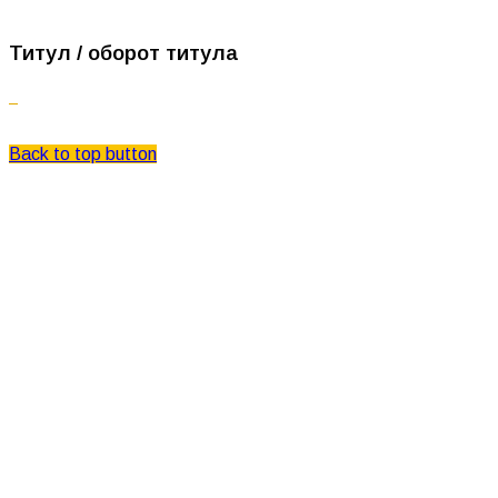
Титул / оборот титула
© Центркаталог 2026
Back to top button